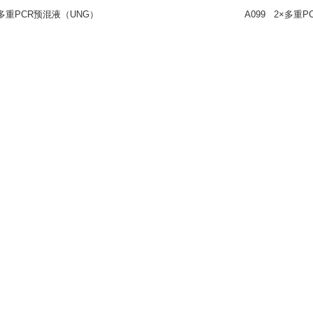
×多重PCR预混液（UNG）
A099
2×多重P