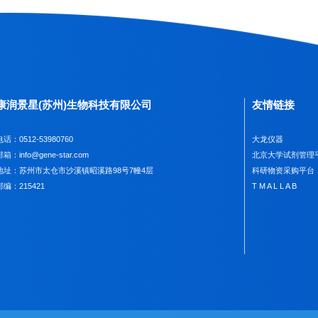
康润景星(苏州)生物科技有限公司
友情链接
电话：0512-53980760
大龙仪器
箱：info@gene-star.com
北京大学试剂管理
地址：苏州市太仓市沙溪镇昭溪路98号7幢4层
科研物资采购平台
邮编：215421
T M A L L A B